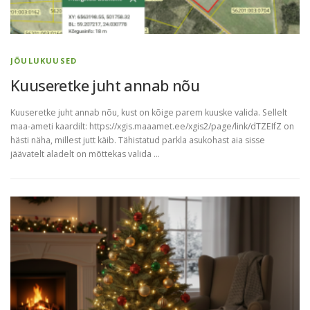
JÕULUKUUSED
Kuuseretke juht annab nõu
Kuuseretke juht annab nõu, kust on kõige parem kuuske valida. Sellelt
maa-ameti kaardilt: https://xgis.maaamet.ee/xgis2/page/link/dTZEIfZ on
hästi näha, millest jutt käib. Tähistatud parkla asukohast aia sisse
jäävatelt aladelt on mõttekas valida …