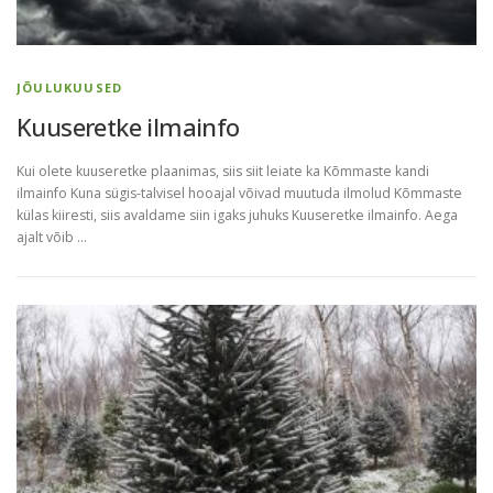
JÕULUKUUSED
Kuuseretke ilmainfo
Kui olete kuuseretke plaanimas, siis siit leiate ka Kõmmaste kandi
ilmainfo Kuna sügis-talvisel hooajal võivad muutuda ilmolud Kõmmaste
külas kiiresti, siis avaldame siin igaks juhuks Kuuseretke ilmainfo. Aega
ajalt võib …