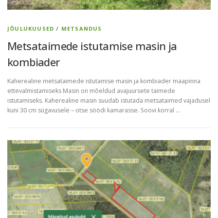
i
k
JÕULUKUUSED
/
METSANDUS
t
Metsataimede istutamise masin ja
e
kombiader
a
Kaherealine metsataimede istutamise masin ja kombiader maapinna
ettevalmistamiseks Masin on mõeldud avajuursete taimede
d
istutamiseks. Kaherealine masin suudab istutada metsataimed vajadusel
a
kuni 30 cm sügavusele – otse söödi kamarasse. Soovi korral …