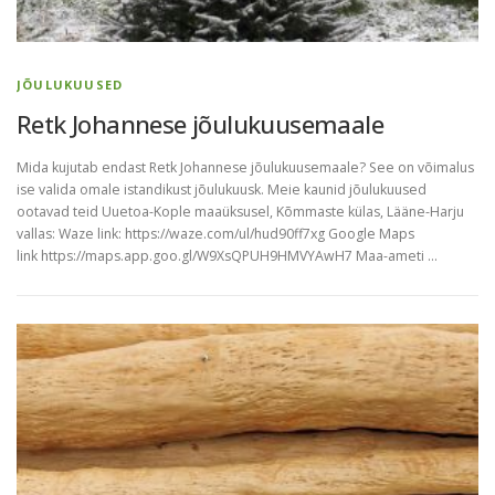
JÕULUKUUSED
Retk Johannese jõulukuusemaale
Mida kujutab endast Retk Johannese jõulukuusemaale? See on võimalus
ise valida omale istandikust jõulukuusk. Meie kaunid jõulukuused
ootavad teid Uuetoa-Kople maaüksusel, Kõmmaste külas, Lääne-Harju
vallas: Waze link: https://waze.com/ul/hud90ff7xg Google Maps
link https://maps.app.goo.gl/W9XsQPUH9HMVYAwH7 Maa-ameti …