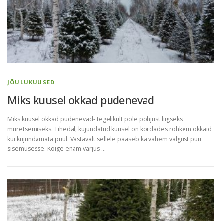
JÕULUKUUSED
Miks kuusel okkad pudenevad
Miks kuusel okkad pudenevad- tegelikult pole põhjust liigseks
muretsemiseks. Tihedal, kujundatud kuusel on kordades rohkem okkaid
kui kujundamata puul. Vastavalt sellele pääseb ka vähem valgust puu
sisemusesse. Kõige enam varjus …