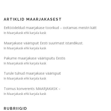
i
g
e
ARTIKLID MAARJAKASEST
e
r
Eeltöödeldud maarjakase toorikud – ootamas meistri kätt
In Maarjakask ehk karjala kask
i
m
Maarjakase väärispuit Eesti suurimast istandikust.
i
In Maarjakask ehk karjala kask
n
Pakume maarjakase väärispuitu Eestis
e
In Maarjakask ehk karjala kask
Turule tulnud maarjakase väärispuit
In Maarjakask ehk karjala kask
Toimus konverents MAARJAKASK –
In Maarjakask ehk karjala kask
RUBRIIGID