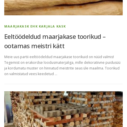
MAARJAKASK EHK KARJALA KASK
Eeltöödeldud maarjakase toorikud –
ootamas meistri kätt
Meie uus partii eeltöödeldud maarjakase toorikuid on nüüd valmis!
Tegemist on erakordse loodusmaterjaliga, mille dekoratiivne puidusüü
ja kordumatu muster on hinnatud meistrite seas üle maailma. Toorikud
on valmistatud vees keedetud …