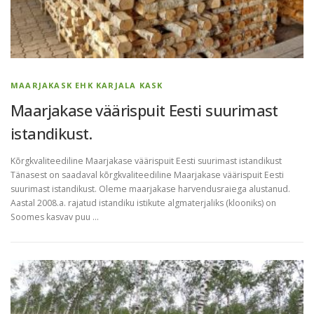
MAARJAKASK EHK KARJALA KASK
Maarjakase väärispuit Eesti suurimast
istandikust.
Kõrgkvaliteediline Maarjakase väärispuit Eesti suurimast istandikust
Tänasest on saadaval kõrgkvaliteediline Maarjakase väärispuit Eesti
suurimast istandikust. Oleme maarjakase harvendusraiega alustanud.
Aastal 2008.a. rajatud istandiku istikute algmaterjaliks (klooniks) on
Soomes kasvav puu …