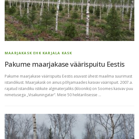
MAARJAKASK EHK KARJALA KASK
Pakume maarjakase väärispuitu Eestis
Pakume maarjakase väärispuitu Eestis asuvast ühest maailma suurimast
istandikust. Maarjakask on ainus põhjamaades kasvav väärispuit. 2007.a.
rajatud istandiku istikute algmaterjaliks (klooniks) on Soomes kasvav puu
nimetusega „Visakuningatar“. Meie 50 hektarilisesse …