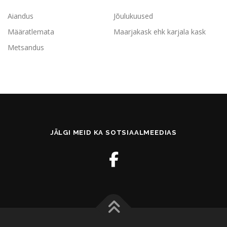
Aiandus
Jõulukuused
Määratlemata
Maarjakask ehk karjala kask
Metsandus
JÄLGI MEID KA SOTSIAALMEEDIAS