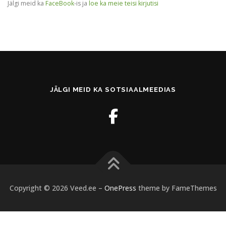
Jälgi meid ka
FaceBook
-is ja
loe ka meie teisi kirjutisi
JÄLGI MEID KA SOTSIAALMEEDIAS
Copyright © 2026 Veed.ee
–
OnePress
theme by FameThemes