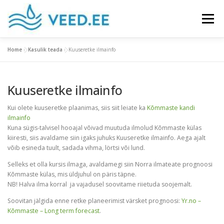
Skip
to
Menu
content
Home
»
Kasulik teada
»
Kuuseretke ilmainfo
MIS ON MAARJAKASK
TOOTED
Kuuseretke ilmainfo
KASULIK TEADA
GALERII
KONTAKT
Kui olete kuuseretke plaanimas, siis siit leiate ka
Kõmmaste kandi
ilmainfo
Kuna sügis-talvisel hooajal võivad muutuda ilmolud Kõmmaste külas
kiiresti, siis avaldame siin igaks juhuks Kuuseretke ilmainfo. Aega ajalt
võib esineda tuult, sadada vihma, lörtsi või lund.
Selleks et olla kursis ilmaga, avaldamegi siin Norra ilmateate prognoosi
Kõmmaste külas, mis üldjuhul on päris täpne.
NB! Halva ilma korral ja vajadusel soovitame riietuda soojemalt.
Soovitan jälgida enne retke planeerimist värsket prognoosi:
Yr.no –
Kõmmaste – Long term forecast
.