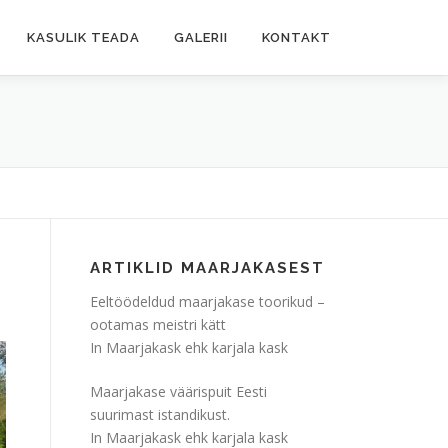
KASULIK TEADA
GALERII
KONTAKT
ARTIKLID MAARJAKASEST
Eeltöödeldud maarjakase toorikud –
ootamas meistri kätt
In Maarjakask ehk karjala kask
Maarjakase väärispuit Eesti
suurimast istandikust.
In Maarjakask ehk karjala kask