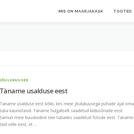
MIS ON MAARJAKASK
TOOTED
JÕULUKUUSED
Täname usalduse eest
Täname usalduse eest kõiki, kes meie jõulukuusega pühade ajal oma
tuba kaunistasid. Täname hulgaliselt saadetud kiidusõnade eest.
Samuti meie kuuskedest teie tubades saadetud fotode eest. Täname
teid selle eest, et …