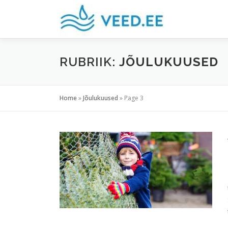
Skip
to
content
RUBRIIK:
JÕULUKUUSED
Home
»
Jõulukuused
»
Page 3