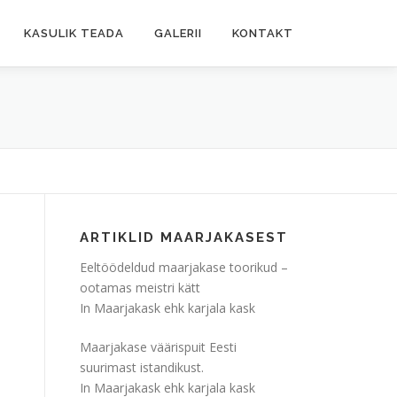
KASULIK TEADA
GALERII
KONTAKT
ARTIKLID MAARJAKASEST
Eeltöödeldud maarjakase toorikud –
ootamas meistri kätt
In Maarjakask ehk karjala kask
Maarjakase väärispuit Eesti
suurimast istandikust.
In Maarjakask ehk karjala kask