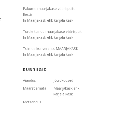
Pakume maarjakase väärispuitu
Eestis
t
In Maarjakask ehk karjala kask
Turule tulnud maarjakase väärispuit
In Maarjakask ehk karjala kask
Toimus konverents MAARJAKASK –
In Maarjakask ehk karjala kask
RUBRIIGID
Aiandus
Jõulukuused
Määratlemata
Maarjakask ehk
karjala kask
Metsandus