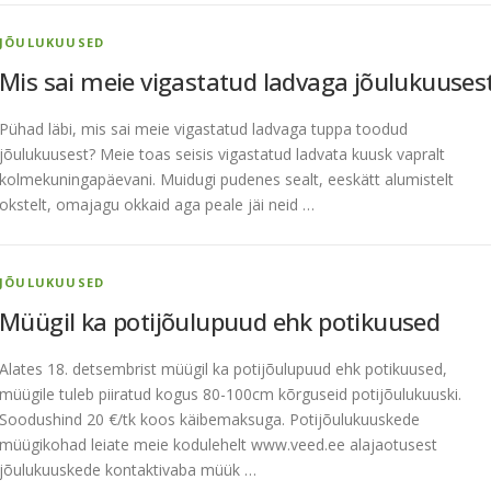
JÕULUKUUSED
Mis sai meie vigastatud ladvaga jõulukuuses
Pühad läbi, mis sai meie vigastatud ladvaga tuppa toodud
jõulukuusest? Meie toas seisis vigastatud ladvata kuusk vapralt
kolmekuningapäevani. Muidugi pudenes sealt, eeskätt alumistelt
okstelt, omajagu okkaid aga peale jäi neid …
JÕULUKUUSED
Müügil ka potijõulupuud ehk potikuused
Alates 18. detsembrist müügil ka potijõulupuud ehk potikuused,
müügile tuleb piiratud kogus 80-100cm kõrguseid potijõulukuuski.
Soodushind 20 €/tk koos käibemaksuga. Potijõulukuuskede
müügikohad leiate meie kodulehelt www.veed.ee alajaotusest
jõulukuuskede kontaktivaba müük …