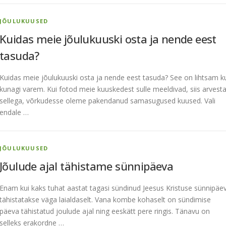
JÕULUKUUSED
Kuidas meie jõulukuuski osta ja nende eest
tasuda?
Kuidas meie jõulukuuski osta ja nende eest tasuda? See on lihtsam k
kunagi varem. Kui fotod meie kuuskedest sulle meeldivad, siis arvest
sellega, võrkudesse oleme pakendanud samasugused kuused. Vali
endale …
JÕULUKUUSED
Jõulude ajal tähistame sünnipäeva
Enam kui kaks tuhat aastat tagasi sündinud Jeesus Kristuse sünnipäe
tähistatakse väga laialdaselt. Vana kombe kohaselt on sündimise
päeva tähistatud joulude ajal ning eeskätt pere ringis. Tänavu on
selleks erakordne …