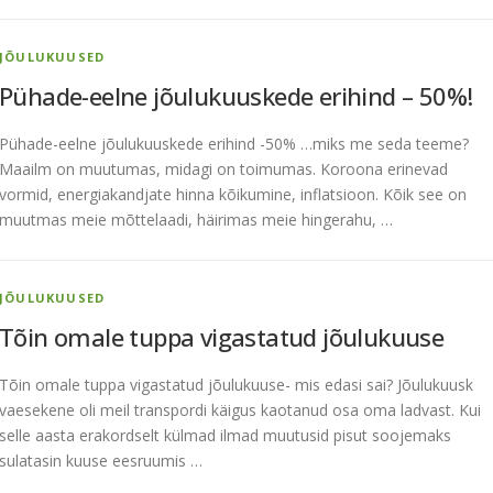
JÕULUKUUSED
Pühade-eelne jõulukuuskede erihind – 50%!
Pühade-eelne jõulukuuskede erihind -50% …miks me seda teeme?
Maailm on muutumas, midagi on toimumas. Koroona erinevad
vormid, energiakandjate hinna kõikumine, inflatsioon. Kõik see on
muutmas meie mõttelaadi, häirimas meie hingerahu, …
JÕULUKUUSED
Tõin omale tuppa vigastatud jõulukuuse
Tõin omale tuppa vigastatud jõulukuuse- mis edasi sai? Jõulukuusk
vaesekene oli meil transpordi käigus kaotanud osa oma ladvast. Kui
selle aasta erakordselt külmad ilmad muutusid pisut soojemaks
sulatasin kuuse eesruumis …