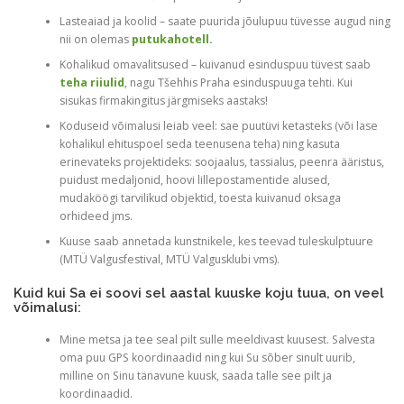
Lasteaiad ja koolid – saate puurida jõulupuu tüvesse augud ning
nii on olemas
putukahotell
.
Kohalikud omavalitsused – kuivanud esinduspuu tüvest saab
teha riiulid
, nagu Tšehhis Praha esinduspuuga tehti. Kui
sisukas firmakingitus järgmiseks aastaks!
Koduseid võimalusi leiab veel: sae puutüvi ketasteks (või lase
kohalikul ehituspoel seda teenusena teha) ning kasuta
erinevateks projektideks: soojaalus, tassialus, peenra ääristus,
puidust medaljonid, hoovi lillepostamentide alused,
mudaköögi tarvilikud objektid, toesta kuivanud oksaga
orhideed jms.
Kuuse saab annetada kunstnikele, kes teevad tuleskulptuure
(MTÜ Valgusfestival, MTÜ Valgusklubi vms).
Kuid kui Sa ei soovi sel aastal kuuske koju tuua, on veel
võimalusi:
Mine metsa ja tee seal pilt sulle meeldivast kuusest. Salvesta
oma puu GPS koordinaadid ning kui Su sõber sinult uurib,
milline on Sinu tänavune kuusk, saada talle see pilt ja
koordinaadid.