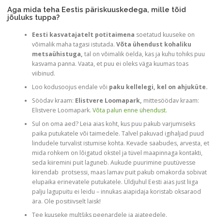
Aga mida teha Eestis päriskuuskedega, mille tõid
jõuluks tuppa?
Eesti kasvatajatelt potitaimena
soetatud kuuseke on
võimalik maha tagasi istutada.
Võta ühendust kohaliku
metsaühistuga,
tal on võimalik öelda, kas ja kuhu tohiks puu
kasvama panna. Vaata, et puu ei oleks väga kuumas toas
viibinud.
Loo kodusoojus endale või
paku kellelegi, kel on ahjuküte.
Söödav kraam:
Elistvere Loomapark,
mittesöödav kraam:
Elistvere Loomapark.
Võta palun enne ühendust
.
Sul on oma aed? Leia aias koht, kus puu pakub varjumiseks
paika putukatele või taimedele. Talvel pakuvad igihaljad puud
lindudele turvalist istumise kohta. Kevade saabudes, arvesta, et
mida rohkem on lõigatud okstel ja tüvel maapinnaga kontakti,
seda kiiremini puit laguneb. Aukude puurimine puutüvesse
kiirendab protsessi, maas lamav puit pakub omakorda sobivat
elupaika erinevatele putukatele. Üldjuhul Eesti aias just liiga
palju lagupuitu ei leidu – innukas aiapidaja koristab oksaraod
ära. Ole positiivselt laisk!
Tee kuuseke multšiks peenardele ja aiateedele.