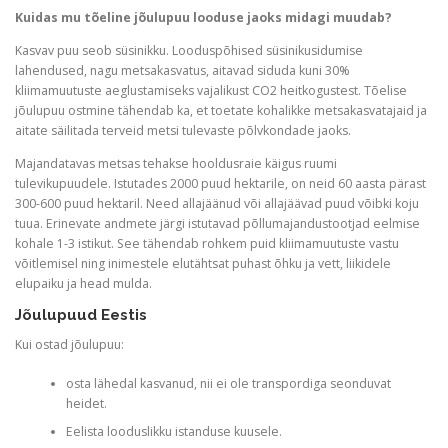
Kuidas mu tõeline jõulupuu looduse jaoks midagi muudab?
Kasvav puu seob süsinikku. Looduspõhised süsinikusidumise
lahendused, nagu metsakasvatus, aitavad siduda kuni 30%
kliimamuutuste aeglustamiseks vajalikust CO2 heitkogustest. Tõelise
jõulupuu ostmine tähendab ka, et toetate kohalikke metsakasvatajaid ja
aitate säilitada terveid metsi tulevaste põlvkondade jaoks.
Majandatavas metsas tehakse hooldusraie käigus ruumi
tulevikupuudele. Istutades 2000 puud hektarile, on neid 60 aasta pärast
300-600 puud hektaril. Need allajäänud või allajäävad puud võibki koju
tuua. Erinevate andmete järgi istutavad põllumajandustootjad eelmise
kohale 1-3 istikut. See tähendab rohkem puid kliimamuutuste vastu
võitlemisel ning inimestele elutähtsat puhast õhku ja vett, liikidele
elupaiku ja head mulda.
Jõulupuud Eestis
Kui ostad jõulupuu:
osta lähedal kasvanud, nii ei ole transpordiga seonduvat
heidet.
Eelista looduslikku istanduse kuusele.