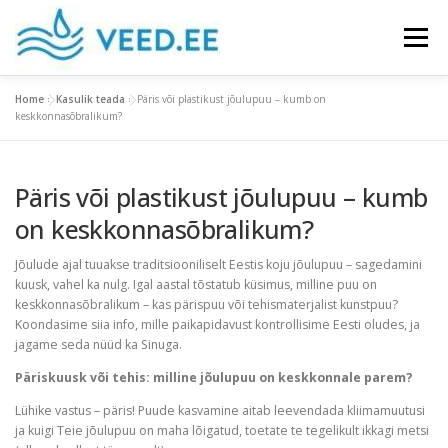
Skip
to
Menu
content
Home
»
Kasulik teada
»
Päris või plastikust jõulupuu – kumb on
MIS ON MAARJAKASK
TOOTED
keskkonnasõbralikum?
Päris või plastikust jõulupuu – kumb
KASULIK TEADA
GALERII
KONTAKT
on keskkonnasõbralikum?
Jõulude ajal tuuakse traditsiooniliselt Eestis koju jõulupuu – sagedamini
kuusk, vahel ka nulg. Igal aastal tõstatub küsimus, milline puu on
keskkonnasõbralikum – kas pärispuu või tehismaterjalist kunstpuu?
Koondasime siia info, mille paikapidavust kontrollisime Eesti oludes, ja
jagame seda nüüd ka Sinuga.
Päriskuusk või tehis: milline jõulupuu on keskkonnale parem?
Lühike vastus – päris! Puude kasvamine aitab leevendada kliimamuutusi
ja kuigi Teie jõulupuu on maha lõigatud, toetate te tegelikult ikkagi metsi