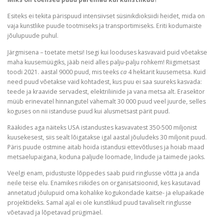
Esiteks ei tekita pärispuud intensiivset süsinikdioksiidi heidet, mida on
vaja kunstlike puude tootmiseks ja transportimiseks. Eriti kodumaiste
jõulupuude puhul.
Järgmisena – toetate metsi! Isegi kui looduses kasvavaid puid võetakse
maha kuusemüügiks, jääb neid alles palju-palju rohkem! Riigimetsast
toodi 2021. aastal 9000 puud, mis teeks
ca
4 hektarit kuusemetsa. Kuid
need puud võetakse vaid kohtadest, kus puu ei saa suureks kasvada:
teede ja kraavide servadest, elektriliinide ja vana metsa alt. Erasektor
müüb erinevatel hinnangutel vähemalt 30 000 puud veel juurde, selles
koguses on nii istanduse puud kui alusmetsast pärit puud.
Rääkides aga näiteks USA istandustes kasvavatest 350-500 miljonist
kuusekesest, siis sealt lõigatakse igal aastal jõuludeks 30 miljonit puud.
Päris puude ostmine aitab hoida istandusi ettevõtluses ja hoiab maad
metsaelupaigana, koduna paljude loomade, lindude ja taimede jaoks.
Veelgi enam, pidustuste lõppedes saab puid ringlusse võtta ja anda
neile teise elu. Enamikes riikides on organisatsioonid, kes kasutavad
annetatud jõulupuid oma kohalike kogukondade kaitse- ja elupaikade
projektideks. Samal ajal ei ole kunstlikud puud tavaliselt ringlusse
võetavad ja lõpetavad prügimäel.