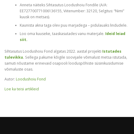
Anneta näiteks Sihtasutus Loodushoiu Fondile (A/A:
EE727700771006136155, Viitenumber: 32120, Selgitus: “Nimi”
kuusk on metsas).
Kaunista akna taga olev puu marjadega – pidulauaks lindudele.
Loo oma kuuseke, taaskasutades vanu materjale.
Ideid leiad
siit.
Sihtasutus Loodushoiu Fond algatas 2022. aastal projekti
Istutades
tulevikku
.
Sellega pakume kõigile soovijaile võimalust metsa istutada,
samuti nõustame erinevaid osapooli looduspõhiste süsinikusidumise
võimaluste osas.
Autor:
Loodushoiu Fond
Loe ka teisi artikleid