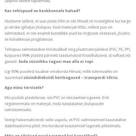
(allpool sellest täpsemalt).
Kas tehispuud on keskkonnale halvad?
Alustame sellest, et uue plasti lõhn ei ole lihtsalt nii nostalgiline kui karge
ja värske igihaljas jõulupuu. Kuid materjali tõttu, millest puu on
valmistatud, ei ole enamik kunstlikke puid ka ringlusse võetavad, jõudes
nii kohalikesse prügilatesse.
Tehispuu valmistatakse tööstuslikult ning plastmaterjalidest (PVC, PE, PP),
kusjuures 99% plastist pärineb taastumatust fossiilkütusest, st naftast või
gaasist.
Seda süsinikku tagasi maa alla ei topi.
Ligi 90% puudest tuuakse omakorda Hiinast, mille tulemuseks on
suuremad
süsinikdioksiidi heitkogused – transpordi tõttu.
Aga minu tervisele?
Mis puutub plastidesse, siis PVC on täis kantserogeene. Eriti
reguleerimata on materjal, mida kasutatakse jõulupuude
valmistamiseks.
Veelgi halvemaks teeb selle asjaolu, et PVC valmistamisel kasutatakse
stabilisaatorina pliid, mis korduval kasutamisel laguneb pliitolmuks.
Miks on tõelised puud paremad kui kunstlikud?