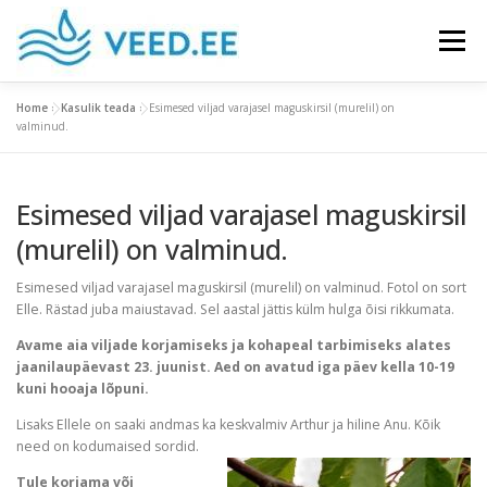
Skip
to
Menu
content
Home
»
Kasulik teada
»
Esimesed viljad varajasel maguskirsil (murelil) on
MIS ON MAARJAKASK
TOOTED
valminud.
Esimesed viljad varajasel maguskirsil
KASULIK TEADA
GALERII
KONTAKT
(murelil) on valminud.
Esimesed viljad varajasel maguskirsil (murelil) on valminud. Fotol on sort
Elle. Rästad juba maiustavad. Sel aastal jättis külm hulga õisi rikkumata.
Avame aia viljade korjamiseks ja kohapeal tarbimiseks alates
jaanilaupäevast 23. juunist. Aed on avatud iga päev kella 10-19
kuni hooaja lõpuni.
Lisaks Ellele on saaki andmas ka keskvalmiv Arthur ja hiline Anu. Kõik
need on kodumaised sordid.
Tule korjama või