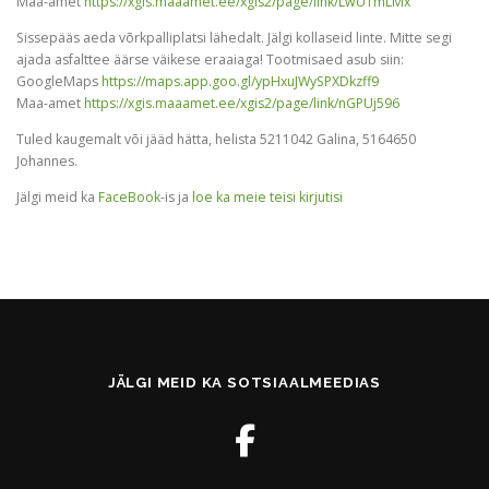
Maa-amet
https://xgis.maaamet.ee/xgis2/page/link/LwUTmLMx
Sissepääs aeda võrkpalliplatsi lähedalt. Jälgi kollaseid linte. Mitte segi
ajada asfalttee äärse väikese eraaiaga! Tootmisaed asub siin:
GoogleMaps
https://maps.app.goo.gl/ypHxuJWySPXDkzff9
Maa-amet
https://xgis.maaamet.ee/xgis2/page/link/nGPUj596
Tuled kaugemalt või jääd hätta, helista 5211042 Galina, 5164650
Johannes.
Jälgi meid ka
FaceBook
-is ja
loe ka meie teisi kirjutisi
JÄLGI MEID KA SOTSIAALMEEDIAS