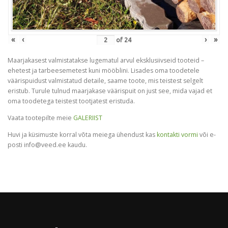
«
‹
›
»
of
24
Maarjakasest valmistatakse lugematul arvul eksklusiivseid tooteid –
ehetest ja tarbeesemetest kuni mööblini. Lisades oma toodetele
väärispuidust valmistatud detaile, saame toote, mis teistest selgelt
eristub. Turule tulnud maarjakase väärispuit on just see, mida vajad et
oma toodetega teistest tootjatest eristuda.
Vaata tootepilte meie
GALERIIST
Huvi ja küsimuste korral võta meiega ühendust kas
kontakti vormi
või e-
posti info@veed.ee kaudu.