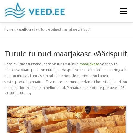
Skip
to
Menu
content
Home
»
Kasulik teada
»
Turule tulnud maarjakase väärispuit
MIS ON MAARJAKASK
TOOTED
Turule tulnud maarjakase väärispuit
KASULIK TEADA
GALERII
KONTAKT
Eesti suurimast istandusest on turule tulnud
maarjakase
väärispuit.
Õhukuiva väärispuitu on nüüd ja edaspidi võimalik hankida aastaringselt.
Puit on müügis kuni 75 cm pikkuste nottidena. Notid on kahelt
vastaspoolelt pinnatud. Osa notte on enne pindamist kooritud ja neil on
näha ilus koore alune laineline pind. Pinnatuna on nottide paksused 35,
45, 55 ja 65 mm.