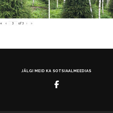
«
‹
of
3
›
»
JÄLGI MEID KA SOTSIAALMEEDIAS