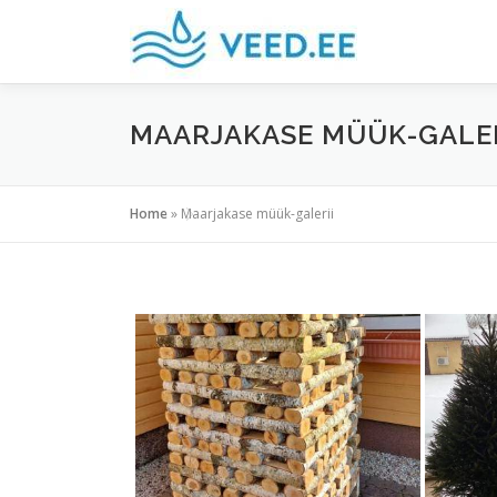
Skip
to
content
MAARJAKASE MÜÜK-GALER
Home
»
Maarjakase müük-galerii